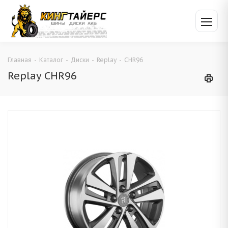
Главная
-
Каталог
-
Диски
-
Replay
-
CHR96
Replay CHR96