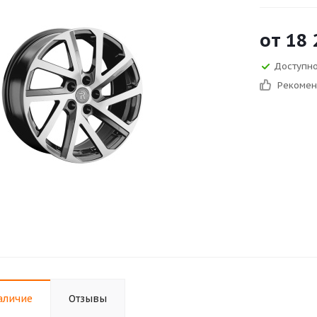
от
18 
Доступно 
Рекоме
аличие
Отзывы