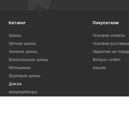
Каталог
Покупателю
Шины
Условия оплаты
Летние шины
Условия доставки
Зимние шины
Гарантия на това
Всесезонные шины
Вопрос-ответ
Мотошины
Акции
Грузовые шины
Диски
Аккумуляторы
2026 © Шинный Центр "Кинг Тайерс"
Версия для печа