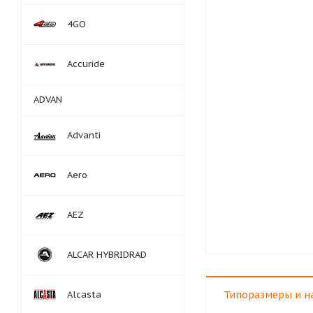
4GO
Accuride
ADVAN
Advanti
Aero
AEZ
ALCAR HYBRIDRAD
Alcasta
Типоразмеры и н