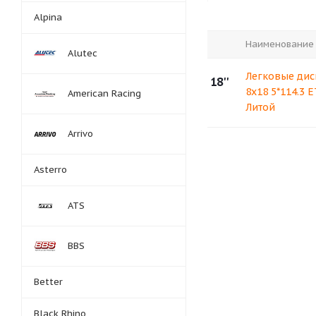
Alpina
Наименование
Alutec
Легковые дис
18''
8x18 5*114.3 
American Racing
Литой
Arrivo
Asterro
ATS
BBS
Better
Black Rhino