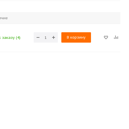
ичие
В корзину
 заказу (4)