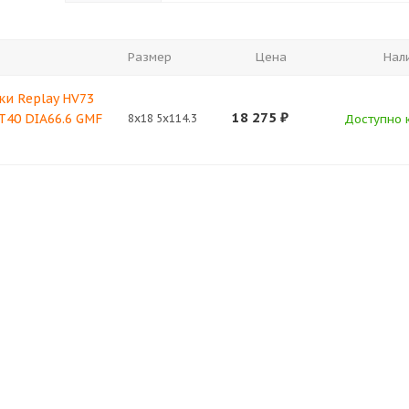
Размер
Цена
Нал
ки Replay HV73
18 275
₽
ET40 DIA66.6 GMF
8x18 5x114.3
Доступно к