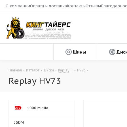
О компании
Оплата и доставка
Контакты
Отзывы
Благодарнос
Шины
Дис
Главная
-
Каталог
-
Диски
-
Replay
-
HV73
Replay HV73
1000 Miglia
3SDM