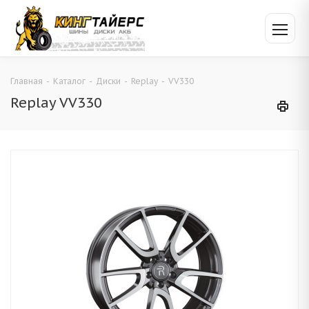
Главная
-
Каталог
-
Диски
-
Replay
-
VV330
Replay VV330