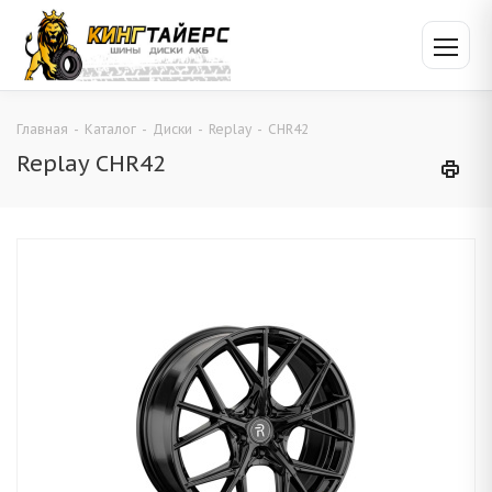
Главная
-
Каталог
-
Диски
-
Replay
-
CHR42
Replay CHR42