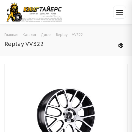
Главная
-
Каталог
-
Диски
-
Replay
-
VV322
Replay VV322