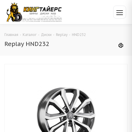
Главная
-
Каталог
-
Диски
-
Replay
-
HND232
Replay HND232