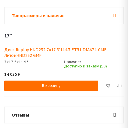
Типоразмеры и наличие
17''
Диск Replay HND232 7x17 5*114.3 ET51 DIA67.1 GMF
ЛитойHND232 GMF
7x17 5x114.3
Наличие:
Доступно к заказу (10)
14 025
₽
В корзину
Отзывы