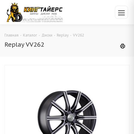
Главная
-
Каталог
-
Диски
-
Replay
-
VV262
Replay VV262