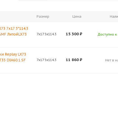
Размер
Цена
Нал
73 7x17 5*114.3
15 300
₽
GMF ЛитойLX73
7x17 5x114.3
Доступно к 
и Replay LX73
11 860
₽
T35 DIA60.1 SF
7x17 5x114.3
Нет в 