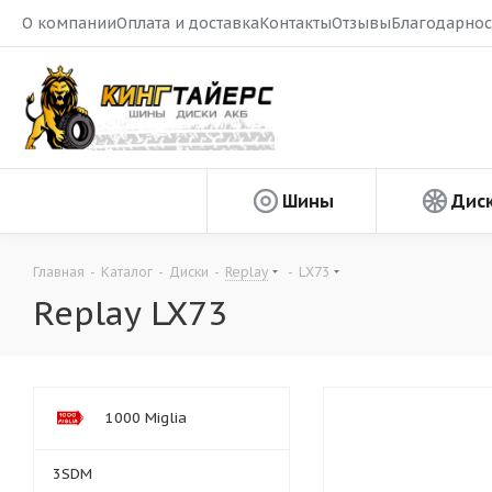
О компании
Оплата и доставка
Контакты
Отзывы
Благодарнос
Шины
Дис
Главная
-
Каталог
-
Диски
-
Replay
-
LX73
Replay LX73
1000 Miglia
3SDM