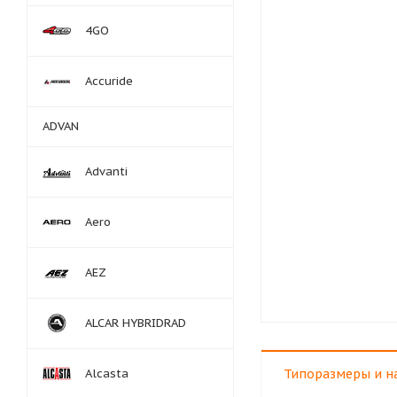
4GO
Accuride
ADVAN
Advanti
Aero
AEZ
ALCAR HYBRIDRAD
Alcasta
Типоразмеры и н