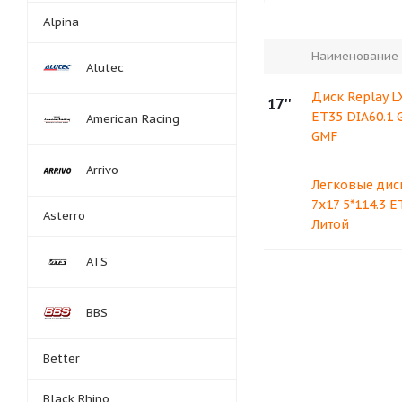
Alpina
Наименование
Alutec
Диск Replay LX
17''
ET35 DIA60.1 
American Racing
GMF
Arrivo
Легковые диск
7x17 5*114.3 E
Asterro
Литой
ATS
BBS
Better
Black Rhino