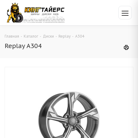
Главная
-
Каталог
-
Диски
-
Replay
-
A304
Replay A304