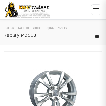
Главная
-
Каталог
-
Диски
-
Replay
-
MZ110
Replay MZ110