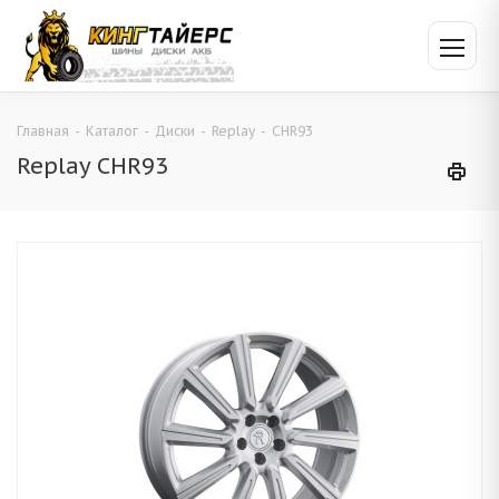
Главная
-
Каталог
-
Диски
-
Replay
-
CHR93
Replay CHR93