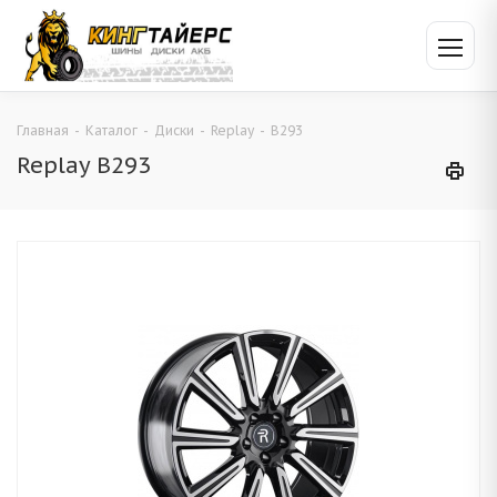
Главная
-
Каталог
-
Диски
-
Replay
-
B293
Replay B293