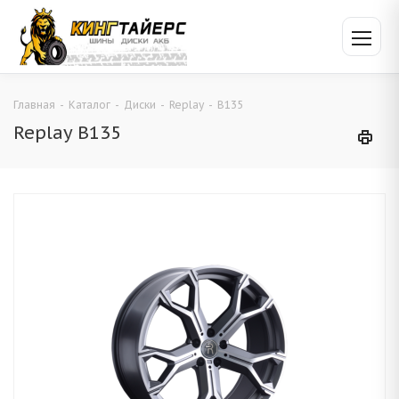
Главная
-
Каталог
-
Диски
-
Replay
-
B135
Replay B135