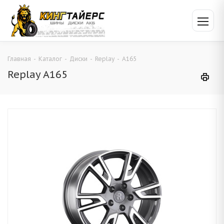
Главная
-
Каталог
-
Диски
-
Replay
-
A165
Replay A165