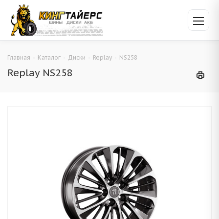
Главная
-
Каталог
-
Диски
-
Replay
-
NS258
Replay NS258