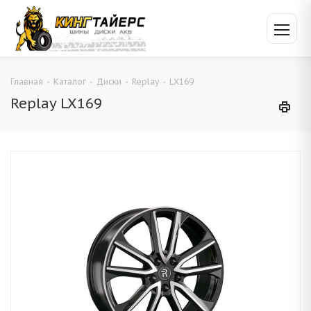
Главная
-
Каталог
-
Диски
-
Replay
-
LX169
Replay LX169