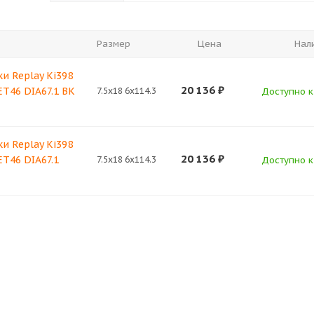
Размер
Цена
Нал
и Replay Ki398
20 136
₽
 ET46 DIA67.1 BK
7.5x18 6x114.3
Доступно к 
и Replay Ki398
20 136
₽
 ET46 DIA67.1
7.5x18 6x114.3
Доступно к 