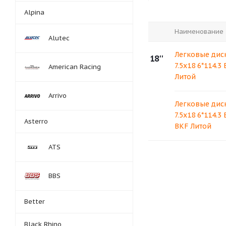
Alpina
Наименование
Alutec
Легковые диск
18''
7.5x18 6*114.3
American Racing
Литой
Arrivo
Легковые диск
7.5x18 6*114.3
Asterro
BKF Литой
ATS
BBS
Better
Black Rhino