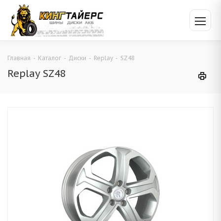
Главная
-
Каталог
-
Диски
-
Replay
-
SZ48
Replay SZ48