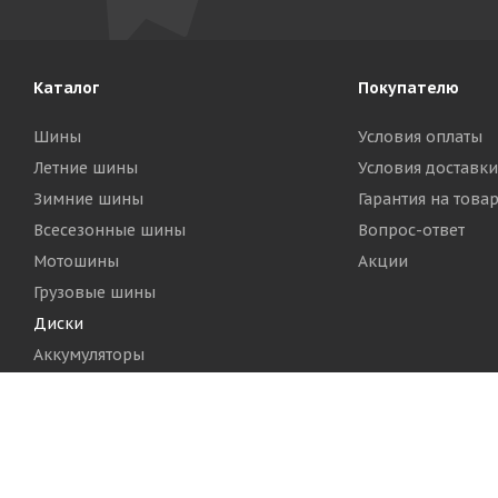
Каталог
Покупателю
Шины
Условия оплаты
Летние шины
Условия доставки
Зимние шины
Гарантия на това
Всесезонные шины
Вопрос-ответ
Мотошины
Акции
Грузовые шины
Диски
Аккумуляторы
2026 © Шинный Центр "Кинг Тайерс"
Версия для печа