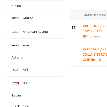
Alpina
Наименование
Alutec
Легковые дис
17''
7.5x17 6*139.7
American Racing
BKF Литой
Arrivo
Легковые дис
7.5x17 6*139.7
Asterro
GMF Литой
ATS
BBS
Better
Black Rhino