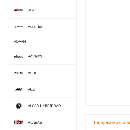
4GO
Accuride
ADVAN
Advanti
Aero
AEZ
ALCAR HYBRIDRAD
Alcasta
Типоразмеры и н