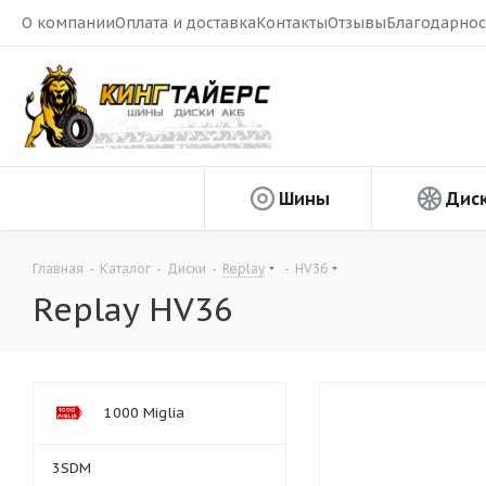
О компании
Оплата и доставка
Контакты
Отзывы
Благодарнос
Шины
Дис
Главная
-
Каталог
-
Диски
-
Replay
-
HV36
Replay HV36
1000 Miglia
3SDM