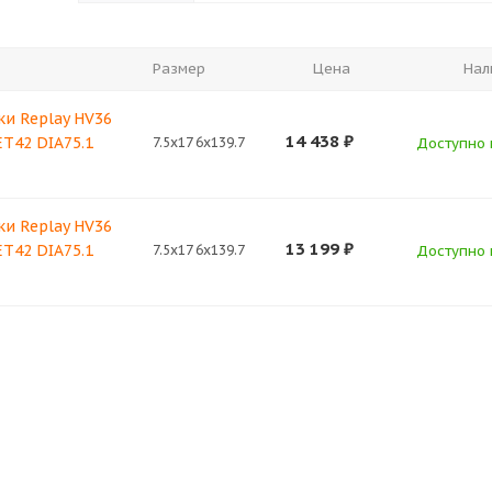
Размер
Цена
Нал
ки Replay HV36
14 438
₽
 ET42 DIA75.1
7.5x17 6x139.7
Доступно к
ки Replay HV36
13 199
₽
 ET42 DIA75.1
7.5x17 6x139.7
Доступно к