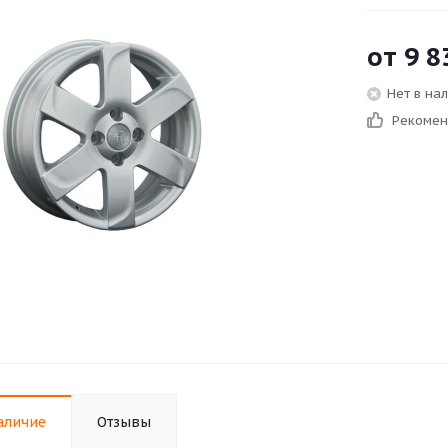
от
9 8
Нет в на
Рекоме
аличие
Отзывы