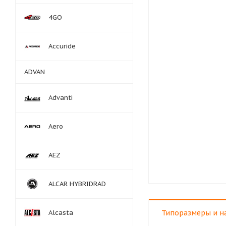
4GO
Accuride
ADVAN
Advanti
Aero
AEZ
ALCAR HYBRIDRAD
Alcasta
Типоразмеры и н