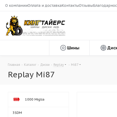
О компании
Оплата и доставка
Контакты
Отзывы
Благодарнос
Шины
Дис
Главная
-
Каталог
-
Диски
-
Replay
-
Mi87
Replay Mi87
1000 Miglia
3SDM