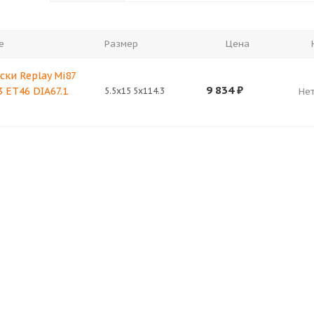
е
Размер
Цена
ски Replay Mi87
9 834
₽
3 ET46 DIA67.1
5.5x15 5x114.3
Нет