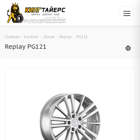
Главная
-
Каталог
-
Диски
-
Replay
-
PG121
Replay PG121