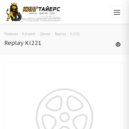
Главная
-
Каталог
-
Диски
-
Replay
-
Ki221
Replay Ki221