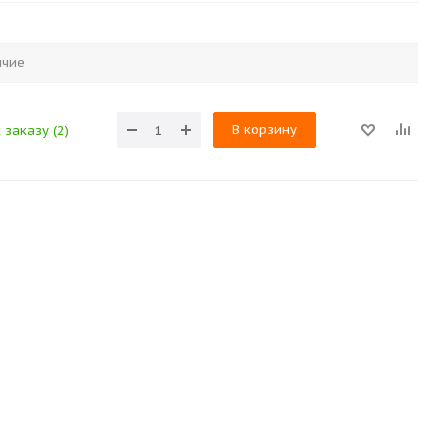
ичие
В корзину
 заказу (2)