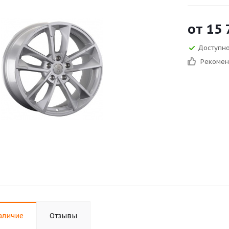
от
15 
Доступно 
Рекоме
аличие
Отзывы