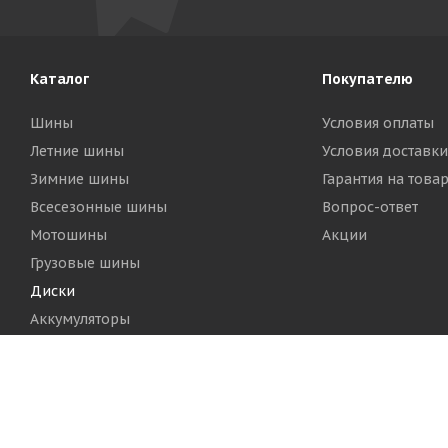
Каталог
Покупателю
Шины
Условия оплаты
Летние шины
Условия доставки
Зимние шины
Гарантия на това
Всесезонные шины
Вопрос-ответ
Мотошины
Акции
Грузовые шины
Диски
Аккумуляторы
2026 © Шинный Центр "Кинг Тайерс"
Версия для печа