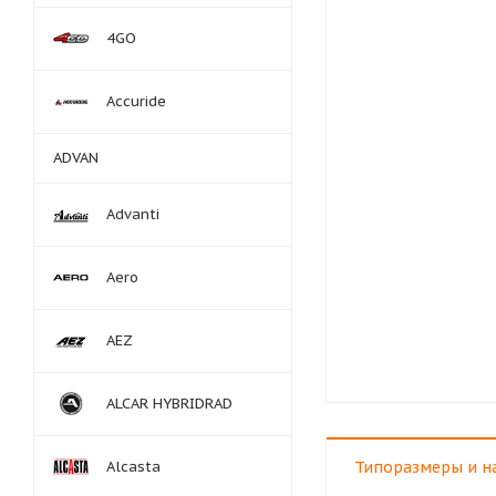
4GO
Accuride
ADVAN
Advanti
Aero
AEZ
ALCAR HYBRIDRAD
Alcasta
Типоразмеры и н