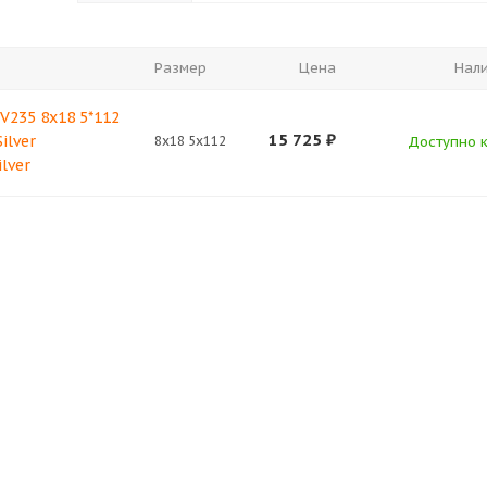
Размер
Цена
Нал
V235 8x18 5*112
15 725
₽
ilver
8x18 5x112
Доступно к
lver