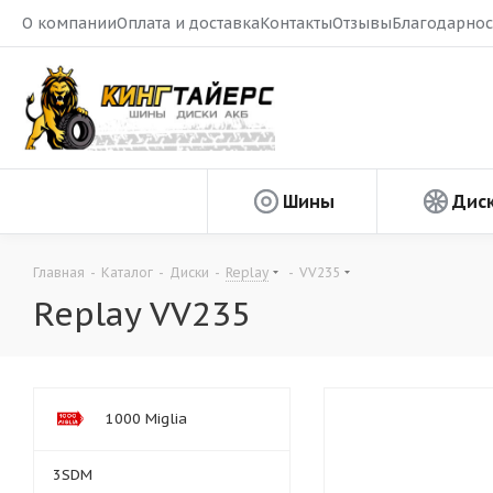
О компании
Оплата и доставка
Контакты
Отзывы
Благодарнос
Шины
Дис
Главная
-
Каталог
-
Диски
-
Replay
-
VV235
Replay VV235
1000 Miglia
3SDM