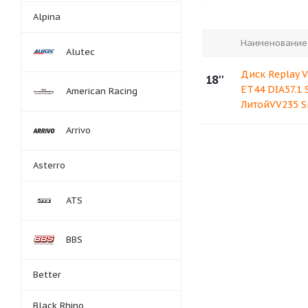
Alpina
Наименование
Alutec
Диск Replay V
18''
ET44 DIA57.1 S
American Racing
ЛитойVV235 Si
Arrivo
Asterro
ATS
BBS
Better
Black Rhino