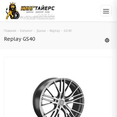
Главная
-
Каталог
-
Диски
-
Replay
-
GS40
Replay GS40