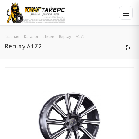
Главная
-
Каталог
-
Диски
-
Replay
-
A172
Replay A172