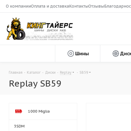
О компании
Оплата и доставка
Контакты
Отзывы
Благодарнос
Шины
Дис
Главная
-
Каталог
-
Диски
-
Replay
-
SB59
Replay SB59
1000 Miglia
3SDM