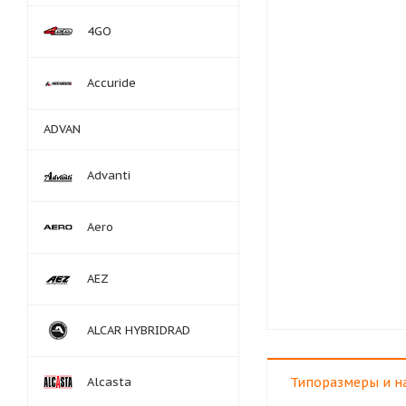
4GO
Accuride
ADVAN
Advanti
Aero
AEZ
ALCAR HYBRIDRAD
Alcasta
Типоразмеры и н