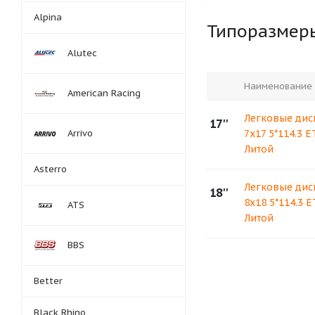
Alpina
Типоразмер
Alutec
Наименование
American Racing
Легковые диск
17''
Arrivo
7x17 5*114.3 E
Литой
Asterro
Легковые диск
18''
8x18 5*114.3 
ATS
Литой
BBS
Better
Black Rhino