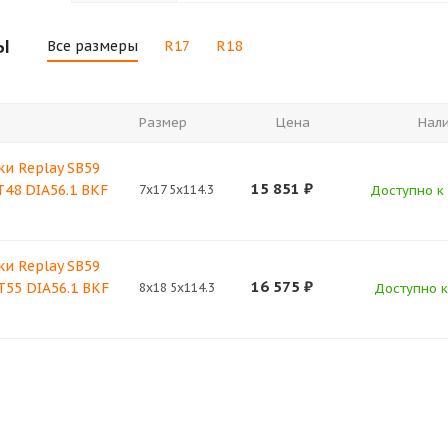
ы
Все размеры
R17
R18
Размер
Цена
Нал
и Replay SB59
15 851
₽
T48 DIA56.1 BKF
7x17 5x114.3
Доступно к 
и Replay SB59
16 575
₽
ET55 DIA56.1 BKF
8x18 5x114.3
Доступно к