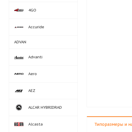
4GO
Accuride
ADVAN
Advanti
Aero
AEZ
ALCAR HYBRIDRAD
Alcasta
Типоразмеры и н