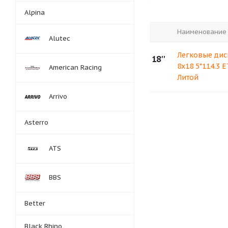
Alpina
Наименование
Alutec
Легковые дис
18''
8x18 5*114.3 
American Racing
Литой
Arrivo
Asterro
ATS
BBS
Better
Black Rhino