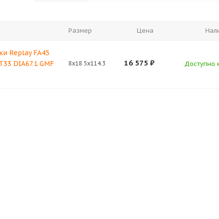
Размер
Цена
Нал
ки Replay FA45
16 575
₽
ET33 DIA67.1 GMF
8x18 5x114.3
Доступно к