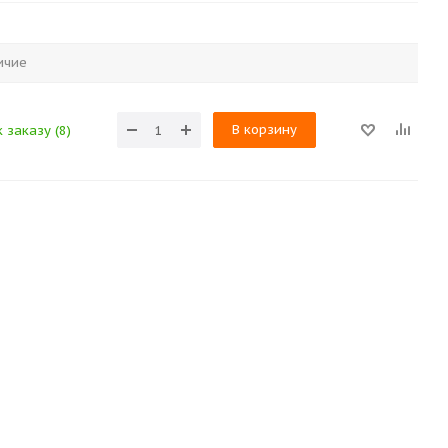
ичие
В корзину
 заказу (8)