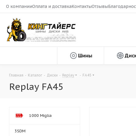
О компании
Оплата и доставка
Контакты
Отзывы
Благодарнос
Шины
Дис
Главная
-
Каталог
-
Диски
-
Replay
-
FA45
Replay FA45
1000 Miglia
3SDM