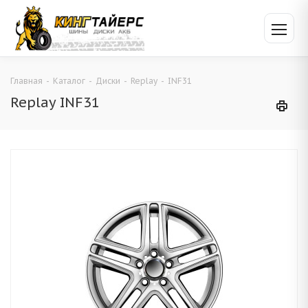
Главная
-
Каталог
-
Диски
-
Replay
-
INF31
Replay INF31