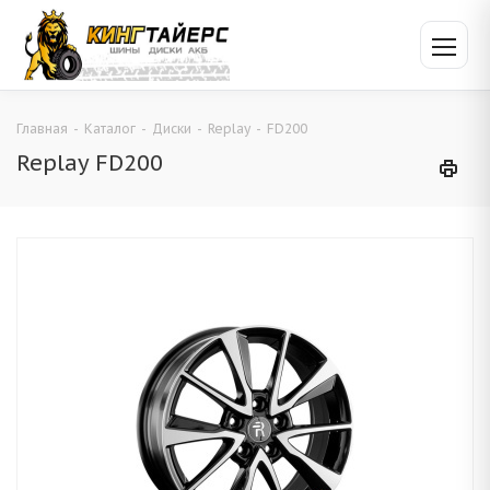
Главная
-
Каталог
-
Диски
-
Replay
-
FD200
Replay FD200