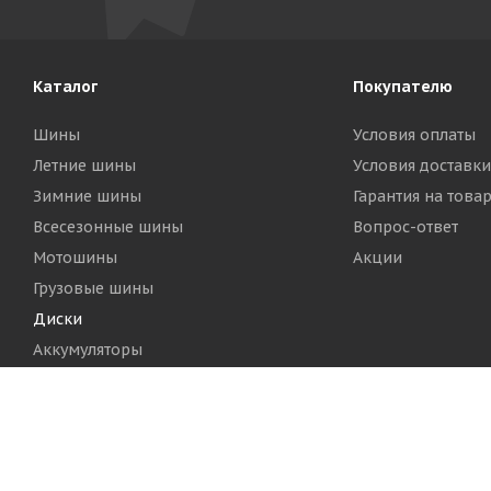
Каталог
Покупателю
Шины
Условия оплаты
Летние шины
Условия доставки
Зимние шины
Гарантия на това
Всесезонные шины
Вопрос-ответ
Мотошины
Акции
Грузовые шины
Диски
Аккумуляторы
2026 © Шинный Центр "Кинг Тайерс"
Версия для печа