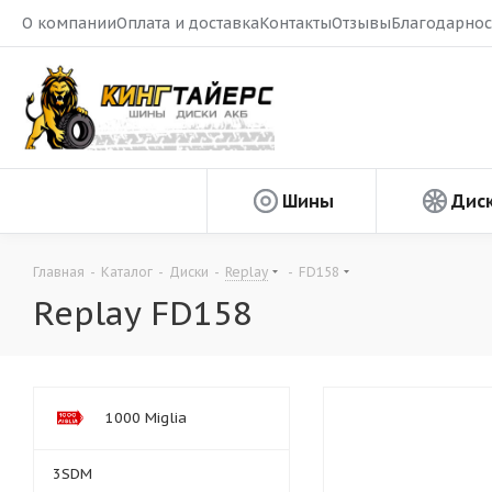
О компании
Оплата и доставка
Контакты
Отзывы
Благодарнос
Шины
Дис
Главная
-
Каталог
-
Диски
-
Replay
-
FD158
Replay FD158
1000 Miglia
3SDM