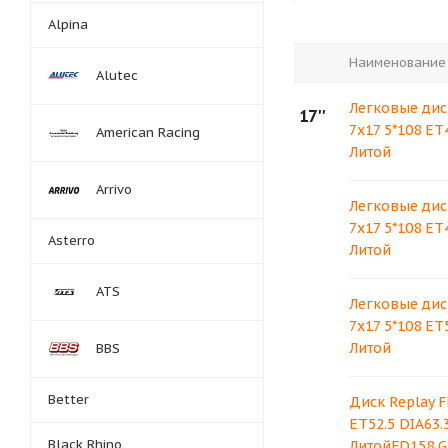
Alpina
Наименование
Alutec
Легковые дис
17''
7x17 5*108 ET
American Racing
Литой
Arrivo
Легковые дис
7x17 5*108 ET
Asterro
Литой
ATS
Легковые дис
7x17 5*108 ET
Литой
BBS
Better
Диск Replay F
ET52.5 DIA63.
Black Rhino
ЛитойFD158 