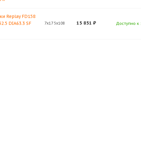
ки Replay FD158
15 851
₽
2.5 DIA63.3 SF
7x17 5x108
Доступно к 