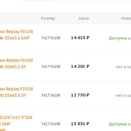
Размер
Цена
Нали
ки Replay FD158
14 025
₽
46 DIA65.1 GMF
7x17 5x108
Доступно к 
ки Replay FD158
14 201
₽
46 DIA65.1 SF
7x17 5x108
Нет в н
ки Replay FD158
12 750
₽
50 DIA63.3 SF
7x17 5x108
Нет в н
D158 7x17 5*108
15 851
₽
3 GMF
7x17 5x108
Доступно к 
GMF