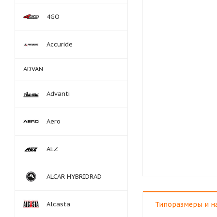
4GO
Accuride
ADVAN
Advanti
Aero
AEZ
ALCAR HYBRIDRAD
Alcasta
Типоразмеры и н