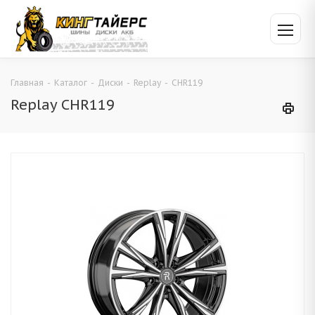
Главная
-
Каталог
-
Диски
-
Replay
-
CHR119
Replay CHR119