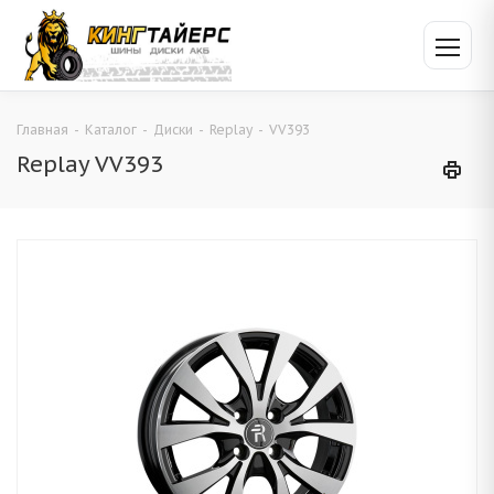
Главная
-
Каталог
-
Диски
-
Replay
-
VV393
Replay VV393