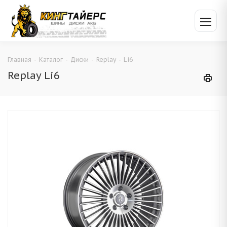
Главная
-
Каталог
-
Диски
-
Replay
-
Li6
Replay Li6