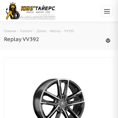
Главная
-
Каталог
-
Диски
-
Replay
-
VV392
Replay VV392