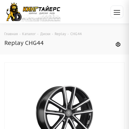
Главная
-
Каталог
-
Диски
-
Replay
-
CHG44
Replay CHG44