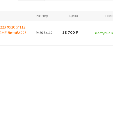
Размер
Цена
Нал
223 9x20 5*112
18 700
₽
 GMF ЛитойA223
9x20 5x112
Доступно к