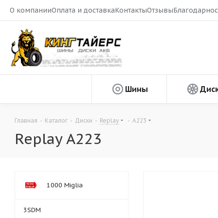
О компании
Оплата и доставка
Контакты
Отзывы
Благодарнос
Шины
Дис
Главная
-
Каталог
-
Диски
-
Replay
-
A223
Replay A223
1000 Miglia
3SDM