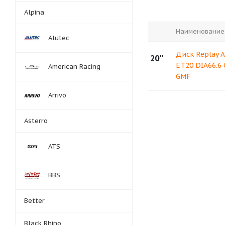
Alpina
Наименование
Alutec
Диск Replay A
20''
ET20 DIA66.6
American Racing
GMF
Arrivo
Asterro
ATS
BBS
Better
Black Rhino