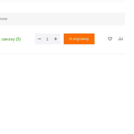
ичие
В корзину
 заказу (3)