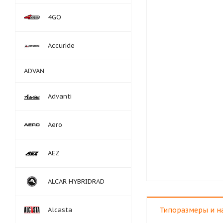
4GO
Accuride
ADVAN
Advanti
Aero
AEZ
ALCAR HYBRIDRAD
Alcasta
Типоразмеры и н