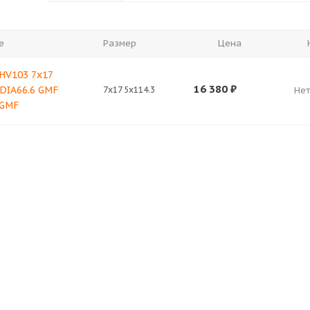
е
Размер
Цена
 HV103 7x17
16 380
₽
 DIA66.6 GMF
7x17 5x114.3
Нет
 GMF