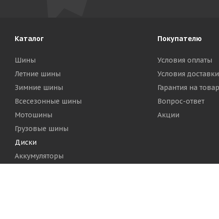
Каталог
Покупателю
Шины
Условия оплаты
Летние шины
Условия доставки
Зимние шины
Гарантия на това
Всесезонные шины
Вопрос-ответ
Мотошины
Акции
Грузовые шины
Диски
Аккумуляторы
2026 © Шинный Центр "Кинг Тайерс"
Версия для печа