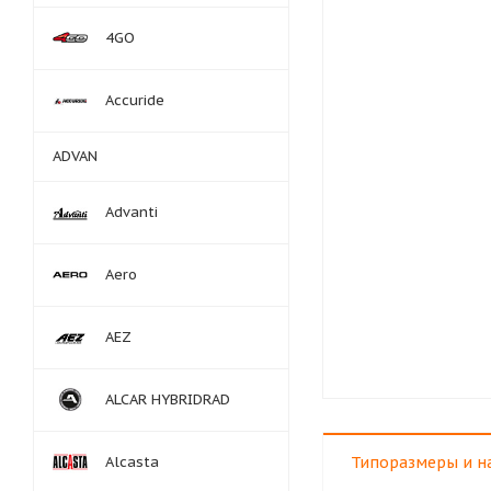
4GO
Accuride
ADVAN
Advanti
Aero
AEZ
ALCAR HYBRIDRAD
Alcasta
Типоразмеры и н