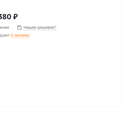
380
₽
личии
Нашли дешевле?
ндуют
0 человек