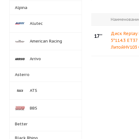
Alpina
Наименовани
Alutec
Диск Replay
17''
5*114.3 ET37
American Racing
ЛитойHV103
Arrivo
Asterro
ATS
BBS
Better
Black Rhino