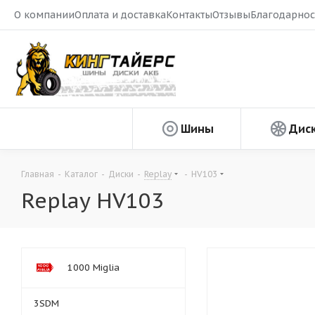
О компании
Оплата и доставка
Контакты
Отзывы
Благодарнос
Шины
Дис
Главная
-
Каталог
-
Диски
-
Replay
-
HV103
Replay HV103
1000 Miglia
3SDM