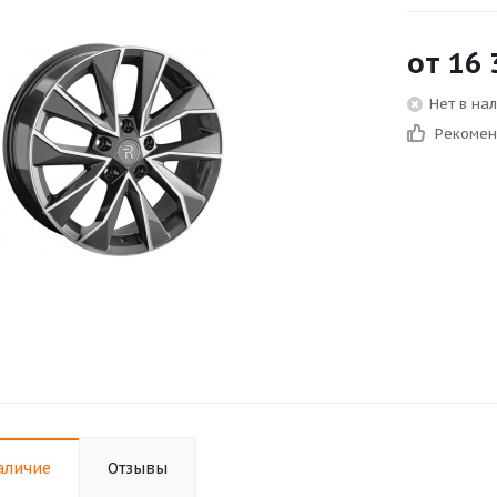
от
16 
Нет в на
Рекоме
аличие
Отзывы