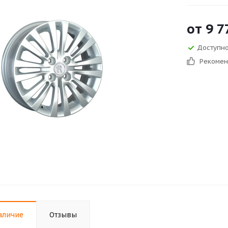
от
9 7
Доступно
Рекоме
аличие
Отзывы