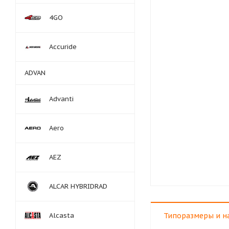
4GO
Accuride
ADVAN
Advanti
Aero
AEZ
ALCAR HYBRIDRAD
Alcasta
Типоразмеры и н