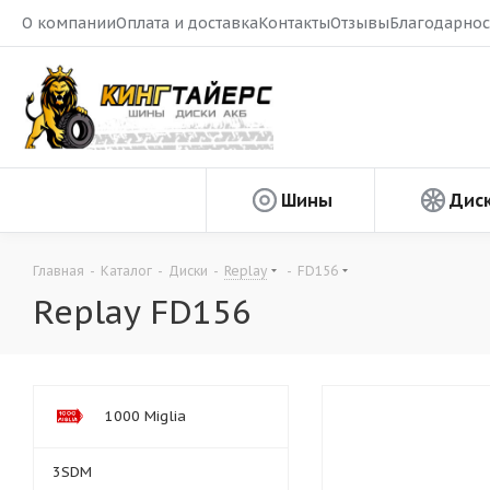
О компании
Оплата и доставка
Контакты
Отзывы
Благодарнос
Шины
Дис
Главная
-
Каталог
-
Диски
-
Replay
-
FD156
Replay FD156
1000 Miglia
3SDM