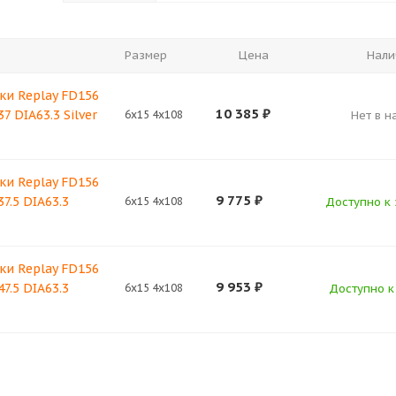
Размер
Цена
Нали
ки Replay FD156
10 385
₽
7 DIA63.3 Silver
6x15 4x108
Нет в н
ки Replay FD156
9 775
₽
37.5 DIA63.3
6x15 4x108
Доступно к 
ки Replay FD156
9 953
₽
47.5 DIA63.3
6x15 4x108
Доступно к 