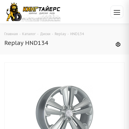
Главная
-
Каталог
-
Диски
-
Replay
-
HND134
Replay HND134