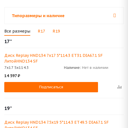
Типоразмеры и наличие
Все размеры
R17
R19
17''
Диск Replay HND134 7x17 5*114.3 ET31 DIA67.1 SF
ЛитойHND134 SF
7x17 5x114.3
Наличие:
Нет в наличии
14 597
₽
Подписаться
19''
Диск Replay HND134 7.5x19 5*114.3 ET49.5 DIA67.1 SF