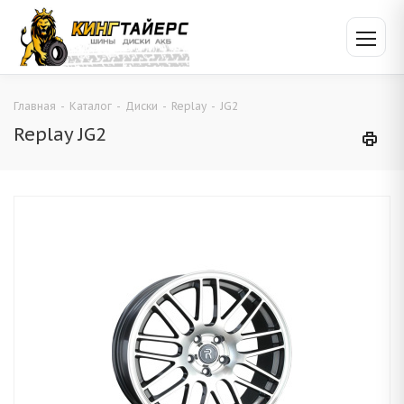
Главная
-
Каталог
-
Диски
-
Replay
-
JG2
Replay JG2