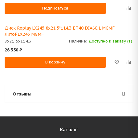
Подписаться
Диск Replay LX245 8x21 5*114.3 ET40 DIA60.1 MGMF
ЛитойLX245 MGMF
8x21 5x114.3
Наличие:
Доступно к заказу (1)
26 350
₽
В корзину
Отзывы
Каталог