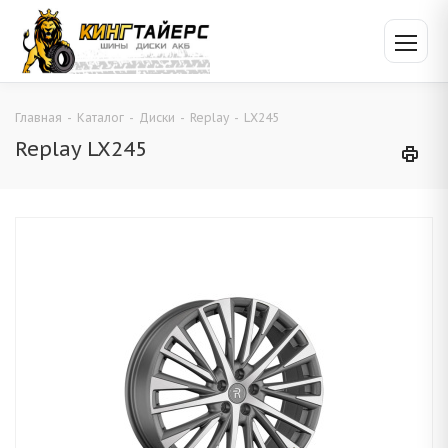
Главная
-
Каталог
-
Диски
-
Replay
-
LX245
Replay LX245