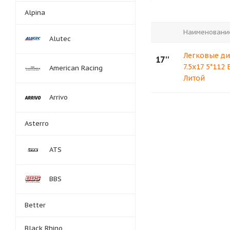
Alpina
Наименовани
Alutec
Легковые ди
17''
7.5x17 5*112
American Racing
Литой
Arrivo
Asterro
ATS
BBS
Better
Black Rhino