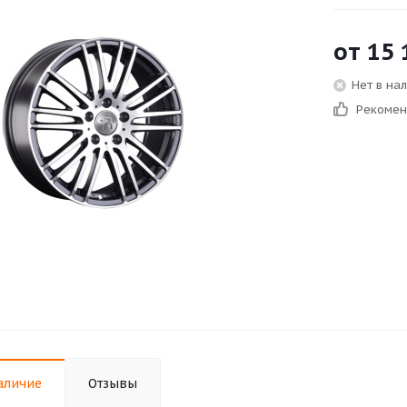
от
15 
Нет в на
Рекоме
аличие
Отзывы