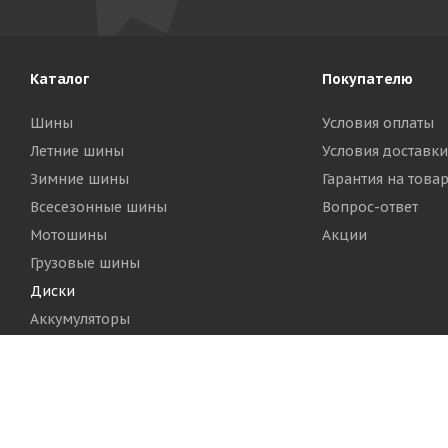
Каталог
Покупателю
Шины
Условия оплаты
Летние шины
Условия доставки
Зимние шины
Гарантия на това
Всесезонные шины
Вопрос-ответ
Мотошины
Акции
Грузовые шины
Диски
Аккумуляторы
2026 © Шинный Центр "Кинг Тайерс"
Версия для печа