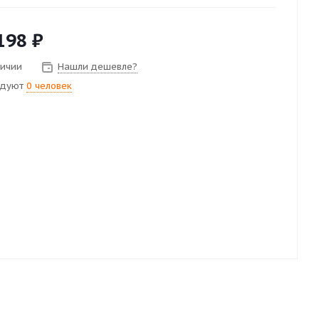
198
₽
личии
Нашли дешевле?
ндуют
0 человек