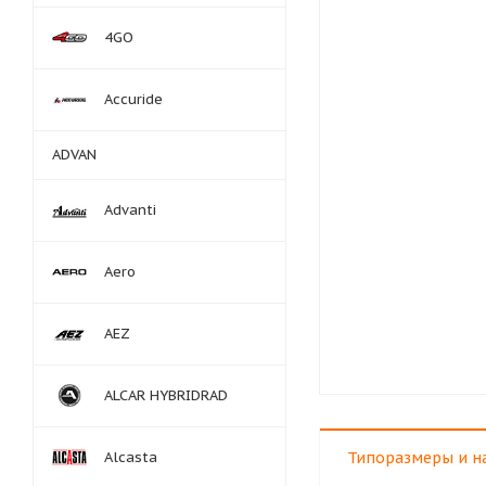
4GO
Accuride
ADVAN
Advanti
Aero
AEZ
ALCAR HYBRIDRAD
Alcasta
Типоразмеры и н