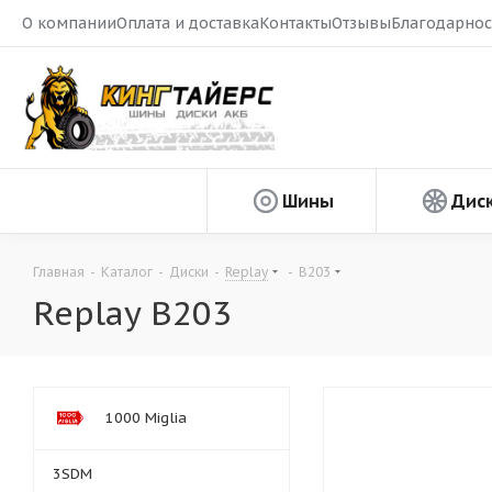
О компании
Оплата и доставка
Контакты
Отзывы
Благодарнос
Шины
Дис
Главная
-
Каталог
-
Диски
-
Replay
-
B203
Replay B203
1000 Miglia
3SDM