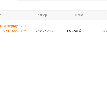
е
Размер
Цена
ски Replay B203
15 198
₽
 ET52 DIA66.6 GMF
7.5x17 5x112
Нет