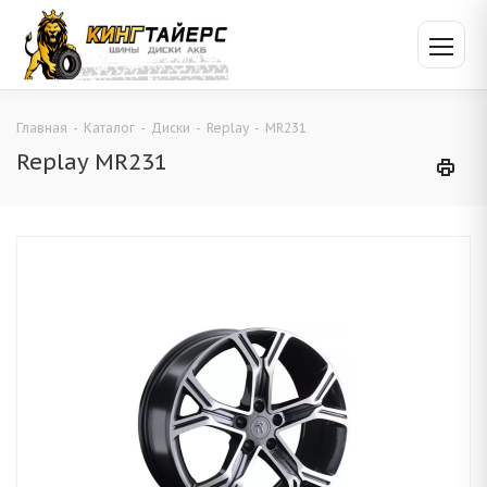
Главная
-
Каталог
-
Диски
-
Replay
-
MR231
Replay MR231