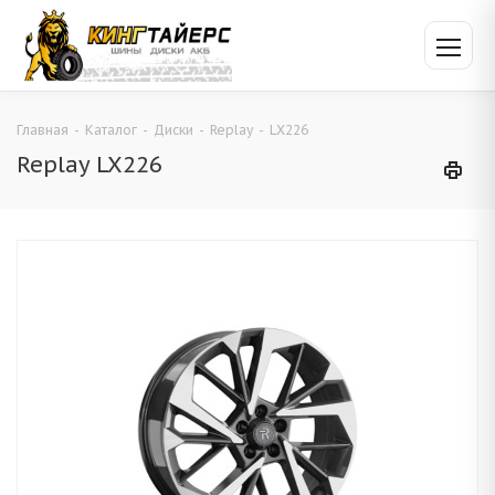
Главная
-
Каталог
-
Диски
-
Replay
-
LX226
Replay LX226