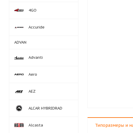
4GO
Accuride
ADVAN
Advanti
Aero
AEZ
ALCAR HYBRIDRAD
Alcasta
Типоразмеры и н