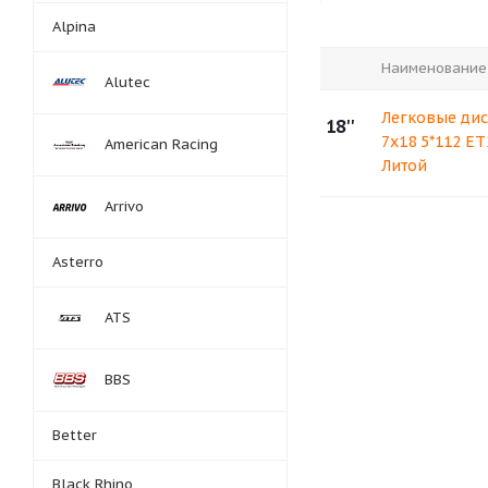
Alpina
Наименование
Alutec
Легковые дис
18''
7x18 5*112 ET
American Racing
Литой
Arrivo
Asterro
ATS
BBS
Better
Black Rhino