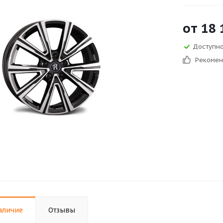
от
18 
Доступно 
Рекоме
аличие
Отзывы