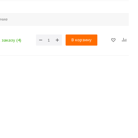
ичие
В корзину
 заказу (4)