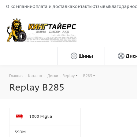
О компании
Оплата и доставка
Контакты
Отзывы
Благодарнос
Шины
Дис
Главная
-
Каталог
-
Диски
-
Replay
-
B285
Replay B285
1000 Miglia
3SDM