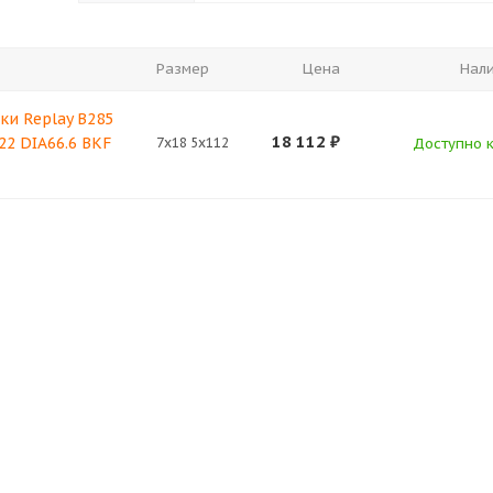
Размер
Цена
Нал
ки Replay B285
18 112
₽
22 DIA66.6 BKF
7x18 5x112
Доступно к