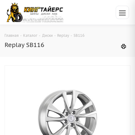
Главная
-
Каталог
-
Диски
-
Replay
-
SB116
Replay SB116