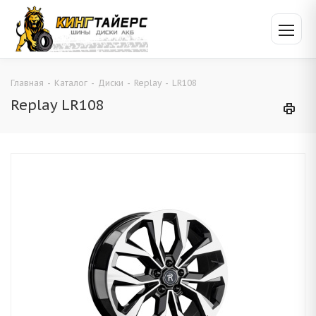
Главная
-
Каталог
-
Диски
-
Replay
-
LR108
Replay LR108