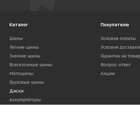
Каталог
Покупателю
Шины
Условия оплаты
Летние шины
Условия доставки
Зимние шины
Гарантия на това
Всесезонные шины
Вопрос-ответ
Мотошины
Акции
Грузовые шины
Диски
Аккумуляторы
2026 © Шинный Центр "Кинг Тайерс"
Версия для печа