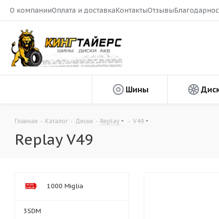
О компании
Оплата и доставка
Контакты
Отзывы
Благодарнос
Шины
Дис
Главная
-
Каталог
-
Диски
-
Replay
-
V49
Replay V49
1000 Miglia
3SDM