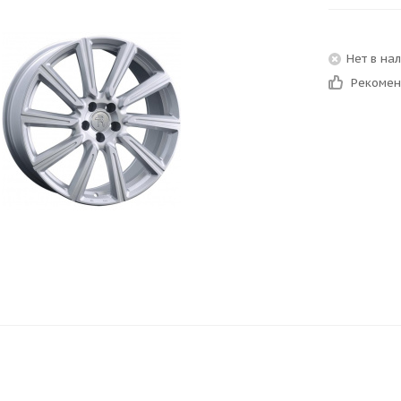
Нет в на
Рекоме