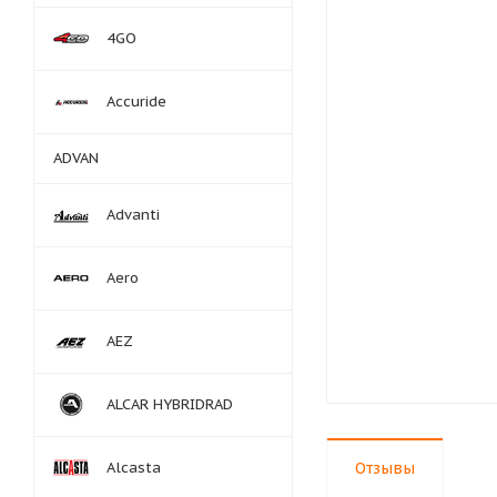
4GO
Accuride
ADVAN
Advanti
Aero
AEZ
ALCAR HYBRIDRAD
Alcasta
Отзывы