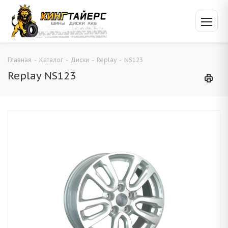
Главная
-
Каталог
-
Диски
-
Replay
-
NS123
Replay NS123