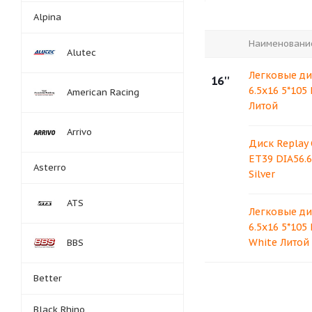
Alpina
Наименовани
Alutec
Легковые ди
16''
6.5x16 5*105
American Racing
Литой
Arrivo
Диск Replay 
ET39 DIA56.6
Asterro
Silver
ATS
Легковые ди
6.5x16 5*105
White Литой
BBS
Better
Black Rhino