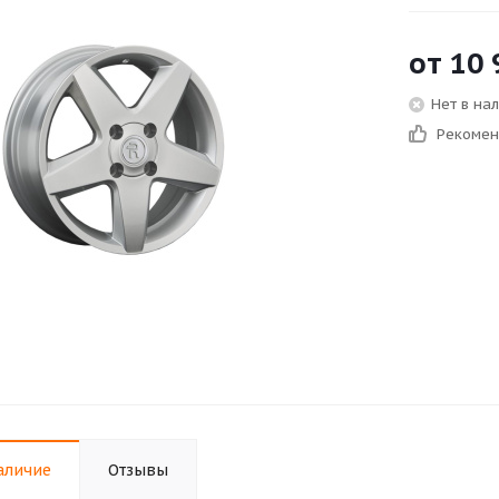
от
10 
Нет в на
Рекоме
аличие
Отзывы