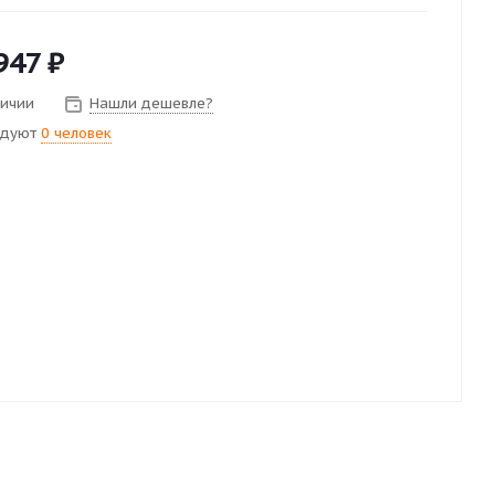
947
₽
личии
Нашли дешевле?
ндуют
0 человек