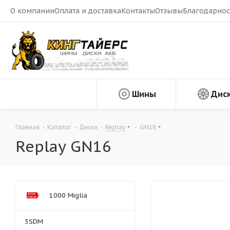
О компании
Оплата и доставка
Контакты
Отзывы
Благодарнос
Шины
Дис
Главная
-
Каталог
-
Диски
-
Replay
-
GN16
Replay GN16
1000 Miglia
3SDM