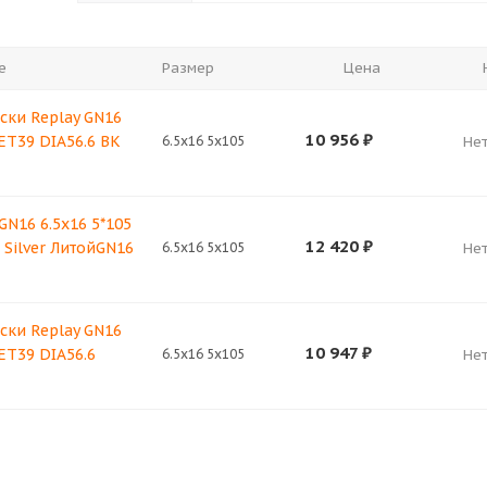
е
Размер
Цена
ски Replay GN16
10 956
₽
 ET39 DIA56.6 BK
6.5x16 5x105
Нет
GN16 6.5x16 5*105
12 420
₽
 Silver ЛитойGN16
6.5x16 5x105
Нет
ски Replay GN16
10 947
₽
 ET39 DIA56.6
6.5x16 5x105
Нет