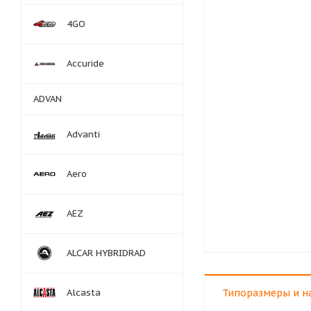
4GO
Accuride
ADVAN
Advanti
Aero
AEZ
ALCAR HYBRIDRAD
Alcasta
Типоразмеры и н